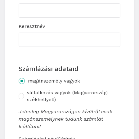
Keresztnév
Számlázási adataid
magánszemély vagyok
vállalkozás vagyok (Magyarországi
székhellyel!)
Jelenleg Magyarországon kívülről csak
magánszemélynek tudunk számlát
kiállítani!
Számlázási név/Cégnév