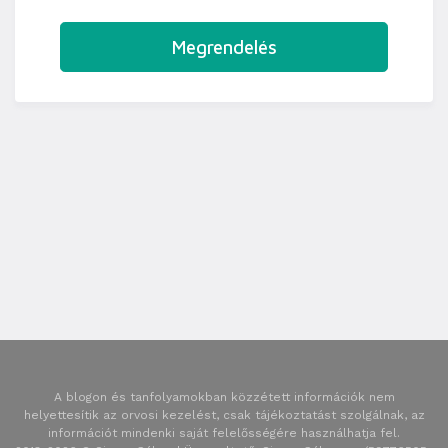
Megrendelés
A blogon és tanfolyamokban közzétett információk nem
helyettesítik az orvosi kezelést, csak tájékoztatást szolgálnak, az
információt mindenki saját felelősségére használhatja fel.